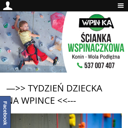
—>> TYDZIEŃ DZIECKA
NA WPINCE <<---
Facebook